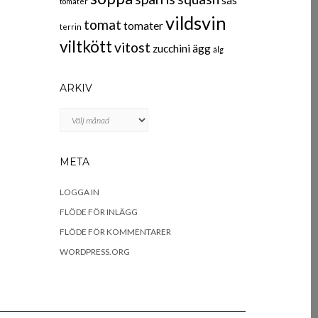
sås
tomater
vildsvin
tomat
tomater
terrin
viltkött
vitost
zucchini
ägg
älg
ARKIV
Arkiv
META
LOGGA IN
FLÖDE FÖR INLÄGG
FLÖDE FÖR KOMMENTARER
WORDPRESS.ORG