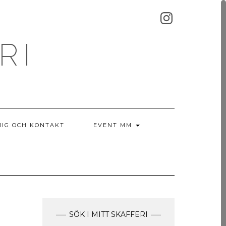
FÖLJ
INSTAGRAM
OSS
RI
MIG OCH KONTAKT
EVENT MM
SÖK I MITT SKAFFERI