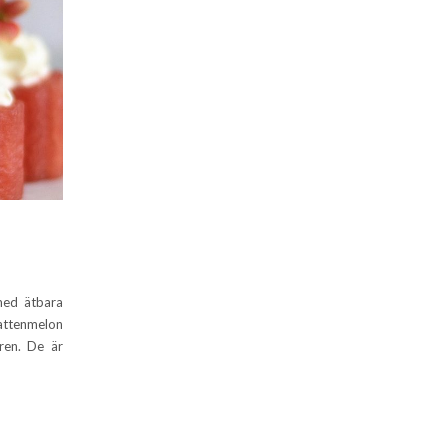
med ätbara
vattenmelon
ren. De är